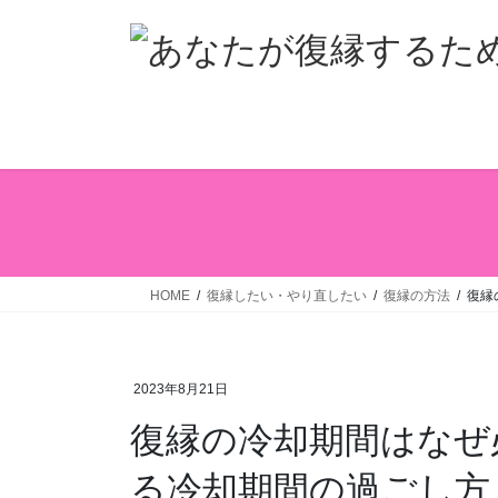
コ
ナ
ン
ビ
テ
ゲ
ン
ー
ツ
シ
へ
ョ
ス
ン
キ
に
ッ
移
プ
動
HOME
復縁したい・やり直したい
復縁の方法
復縁
2023年8月21日
復縁の冷却期間はなぜ
る冷却期間の過ごし方