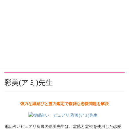
師さんです。
世の中には、復縁を得意としている占い師さんが数多くいます。
そんな経験豊富な占い師さんであれば、あなたが知りたいと思っ
ている元彼の今の気持ちや復縁の可能性、復縁のためになにをす
べきかなど、有効なアドバイスがたくさんもらえます。
受け取ったアドバイスを元に行動すれば、タイミングを逃さず、
元彼とやり直せる確率は上がっていくはずです。
今回は復縁占いを得意とする占い師さんをご紹介します。
彩美(アミ)先生
強力な縁結びと霊力鑑定で複雑な恋愛問題を解決
電話占いピュアリ所属の彩美先生は、霊感と霊視を使用した恋愛