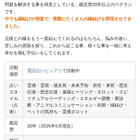
問題を解決する事を得意としている、鑑定歴20年以上のベテラン
です。
中でも縁結びが得意で、実際にたくさんの縁結びを実現させてき
ました。
元彼との縁をもう一度結んでくれるのはもちろん、悩みや迷い、
苦しみの原因を探り、これから起こる事、様々な事を一緒に考え
幸せを掴む手伝いをしてくれます。
活動
電話占いピュアリ
で活動中
場所
占い
霊感・霊視・過去視・未来予知・前世・来世・思念
スタ
伝達・想念伝達・遠隔ヒーリング・タロット・スピ
イル
リチュアルリーディング・エネルギー調整・夢診
（占
断・アニマルコミニュケーション・祈願・縁結び・
術）
ペットの気持ち・霊感タロット
鑑定
20年（2025年5月現在）
歴