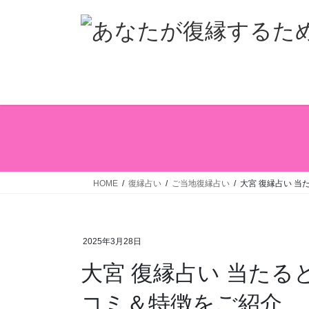
コ
ナ
ン
ビ
テ
ゲ
ン
ー
ツ
シ
へ
ョ
ス
ン
キ
に
ッ
移
プ
動
HOME
復縁占い
ご当地復縁占い
大宮 復縁占い 
2025年3月28日
大宮 復縁占い 当たる
コミ＆特徴をご紹介