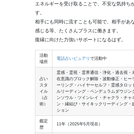
エネルギーを受け取ることで、不安な気持ち
す。
相手にも同時に流すことも可能で、相手があ
感じる等、たくさんプラスに働きます。
復縁に向けた力強いサポートになるはず。
活動
電話占いピュアリ
で活動中
場所
霊感・霊視・霊界通信・浄化・過去視・
占い
在意識のブロック解除・波動修正・ヒー
スタ
ーリング・ハイヤーセルフ・霊感タロッ
イル
ルリーディング・ペンデュラムダウジン
（占
ンソウル・ツインレイ・チャクラ・チャ
術）
ン・縁結び・サイキックリーディング・
ション
鑑定
11年（2025年5月現在）
歴