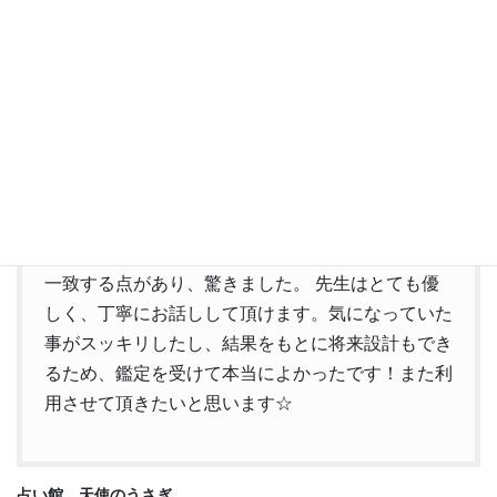
な私にはとても頼もしいです。私が幸せになる道を
沢山一緒に考えてくれるので、自分の願望だけじゃ
なく、先生の話を聞くと冷静にもなれます。いつも
ありがとうございます。
初めて鑑定して頂きました。 鑑定結果をもとにお
話を聞いていると、過去や今起きている事など色々
一致する点があり、驚きました。 先生はとても優
しく、丁寧にお話しして頂けます。気になっていた
事がスッキリしたし、結果をもとに将来設計もでき
るため、鑑定を受けて本当によかったです！また利
用させて頂きたいと思います☆
占い館 天使のうさぎ