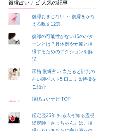
復縁占いナビ 人気の記事
復縁おまじない ～ 復縁をかな
える呪文12選
復縁の可能性がない15のパタ
ーンとは？具体例や元彼と復
縁するためのアクションを解
説
函館 復縁占い 当たると評判の
占い師ベスト5 口コミ＆特徴を
ご紹介
復縁占いナビ TOP
鑑定歴25年 知る人ぞ知る霊視
鑑定師『さっちゃん』は、復
縁したいあなたに寄り添う強