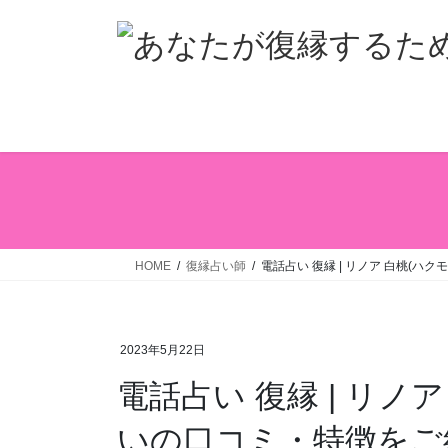
コ
ナ
ン
ビ
テ
ゲ
ン
ー
ツ
シ
へ
ョ
ス
ン
キ
に
ッ
移
プ
動
HOME
復縁占い師
電話占い 復縁 | リノア 白桃(ハ
2023年5月22日
電話占い 復縁 | リノ
いの口コミ・特徴をご