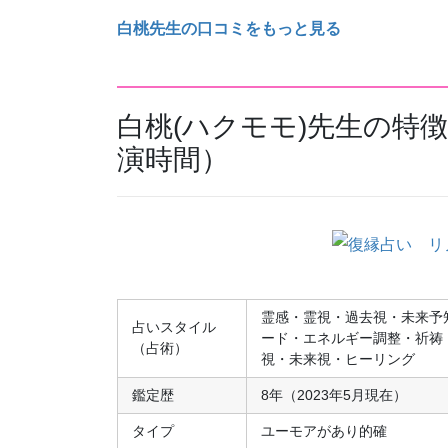
白桃先生の口コミをもっと見る
白桃(ハクモモ)先生の特
演時間）
霊感・霊視・過去視・未来予
占いスタイル
ード・エネルギー調整・祈祷
（占術）
視・未来視・ヒーリング
鑑定歴
8年（2023年5月現在）
タイプ
ユーモアがあり的確