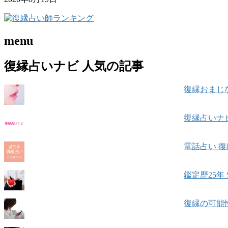
menu
復縁占いナビ 人気の記事
復縁おまじな
復縁占いナビ
電話占い 復
鑑定歴25
復縁の可能