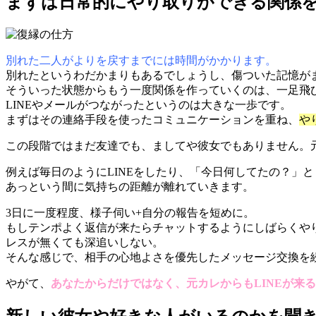
まずは日常的にやり取りができる関係
別れた二人がよりを戻すまでには時間がかかります。
別れたというわだかまりもあるでしょうし、傷ついた記憶が
そういった状態からもう一度関係を作っていくのは、一足飛
LINEやメールがつながったというのは大きな一歩です。
まずはその連絡手段を使ったコミュニケーションを重ね、
や
この段階ではまだ友達でも、ましてや彼女でもありません。
例えば毎日のようにLINEをしたり、「今日何してたの？」
あっという間に気持ちの距離が離れていきます。
3日に一度程度、様子伺い+自分の報告を短めに。
もしテンポよく返信が来たらチャットするようにしばらくや
レスが無くても深追いしない。
そんな感じで、相手の心地よさを優先したメッセージ交換を
やがて、
あなたからだけではなく、元カレからもLINEが来