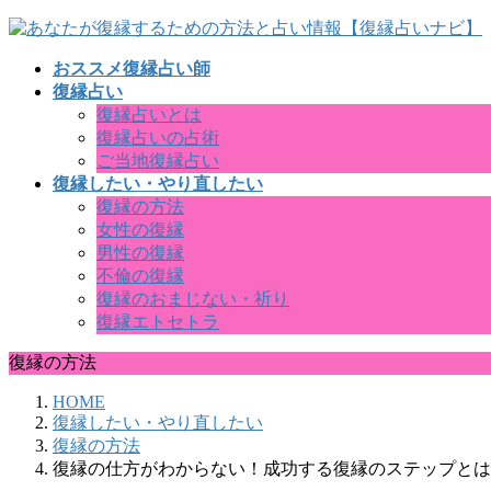
コ
ナ
ン
ビ
おススメ復縁占い師
テ
ゲ
復縁占い
ン
ー
復縁占いとは
ツ
シ
復縁占いの占術
へ
ョ
ご当地復縁占い
ス
ン
復縁したい・やり直したい
キ
に
復縁の方法
ッ
移
女性の復縁
プ
動
男性の復縁
不倫の復縁
復縁のおまじない・祈り
復縁エトセトラ
復縁の方法
HOME
復縁したい・やり直したい
復縁の方法
復縁の仕方がわからない！成功する復縁のステップとは