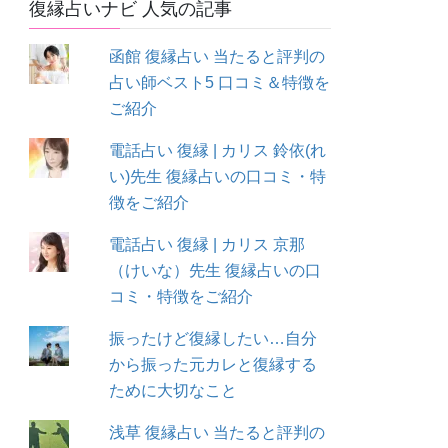
復縁占いナビ 人気の記事
函館 復縁占い 当たると評判の
占い師ベスト5 口コミ＆特徴を
ご紹介
電話占い 復縁 | カリス 鈴依(れ
い)先生 復縁占いの口コミ・特
徴をご紹介
電話占い 復縁 | カリス 京那
（けいな）先生 復縁占いの口
コミ・特徴をご紹介
振ったけど復縁したい…自分
から振った元カレと復縁する
ために大切なこと
浅草 復縁占い 当たると評判の