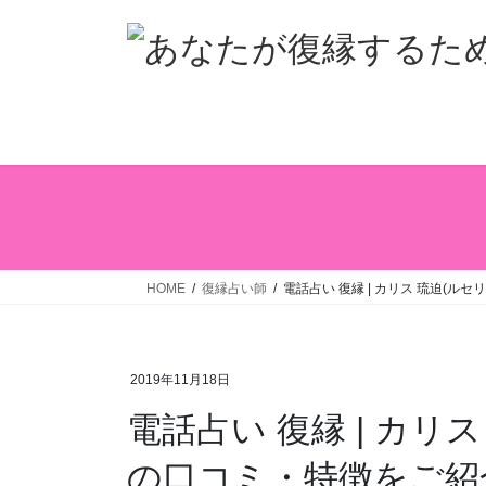
コ
ナ
ン
ビ
テ
ゲ
ン
ー
ツ
シ
へ
ョ
ス
ン
キ
に
ッ
移
プ
動
HOME
復縁占い師
電話占い 復縁 | カリス 琉迫(ル
2019年11月18日
電話占い 復縁 | カリ
の口コミ・特徴をご紹