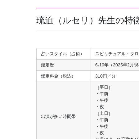
琉迫（ルセリ）先生の特
占いスタイル（占術）
スピリチュアル・タロ
鑑定歴
6-10年（2025年2月
鑑定料金（税込）
310円／分
［平日］
・午前
・午後
・夜
［土日］
出演が多い時間帯
・午前
・午後
・夜